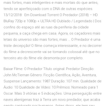
mais fortes, mais inteligentes e mais mortais do que antes,
tendo se aperfeiçoado com o DNA de outras espécies.
13/12/2018 · Em Download Torrent O Predador (2018) – HD
BluRay 720p e 1080p + ULTRA HD Dublado / Legendado | Dos
confins do espaço até as ruas da periferia da cidade
pequena, a caça chega em casa. Agora, os caçadores mais
letais do universo são mais fortes, mais … O Predador é uma
triste decepção! O filme começa interessante, e no decorrer
do filme a decrescente vai se tornando colossal até que no
terceiro ato do filme ele desmonta por completo.
Baixar Filme: O Predador Título original: Predator Direção:
John McTiernan Gênero: Ficção Científica, Ação, Aventura,
Suspense Lançamento: 1987 Duração: 107 min. Qualidade de
Áudio: 10 Qualidade de Vídeo: 10 Prêmios: Nomeado para 1
Oscar. Mais 3 vitórias e 5 indicações. Uma perseguição entre
naves alienígenas traz à Terra um novo predador, que acaba
sendo capturado por humanos. Antes disso, ele tem seu