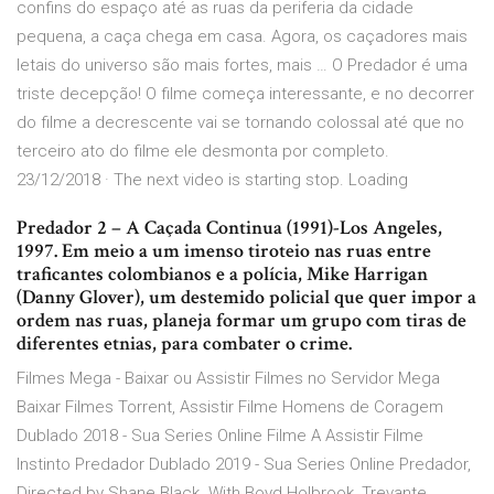
confins do espaço até as ruas da periferia da cidade
pequena, a caça chega em casa. Agora, os caçadores mais
letais do universo são mais fortes, mais … O Predador é uma
triste decepção! O filme começa interessante, e no decorrer
do filme a decrescente vai se tornando colossal até que no
terceiro ato do filme ele desmonta por completo.
23/12/2018 · The next video is starting stop. Loading
Predador 2 – A Caçada Continua (1991)-Los Angeles,
1997. Em meio a um imenso tiroteio nas ruas entre
traficantes colombianos e a polícia, Mike Harrigan
(Danny Glover), um destemido policial que quer impor a
ordem nas ruas, planeja formar um grupo com tiras de
diferentes etnias, para combater o crime.
Filmes Mega - Baixar ou Assistir Filmes no Servidor Mega
Baixar Filmes Torrent, Assistir Filme Homens de Coragem
Dublado 2018 - Sua Series Online Filme A Assistir Filme
Instinto Predador Dublado 2019 - Sua Series Online Predador,
Directed by Shane Black. With Boyd Holbrook, Trevante