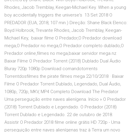
Rhodes, Jacob Tremblay, Keegan-Michael Key. When a young
boy accidentally triggers the universe's 13 Set 2018 O
PREDADOR (EUA, 2018, 107 min.) Direção: Shane Black Elenco:
Boyd Holbrook, Trevante Rhodes, Jacob Tremblay, Keegan-
Michael Key, baixar filme O Predador,O Predador download
mega,O Predador no mega,O Predador completo dublado,O
Predador online,filmes no mega,baixar servidor mega.nz
Baixar Filme O Predador Torrent (2018) Dublado Dual Áudio
Bluray 720p 1080p Download comandotorrents
Torrentdosfilmes the pirate filmes mega 22/10/2018 · Baixar
Filme O Predador Torrent Dublado, Legendado, Dual Áudio,
1080p, 720p, MKV, MP4 Completo Download The Predator
Uma perseguição entre naves alienígena. Início » O Predador
(2018) Torrent Dublado e Legendado. O Predador (2018)
Torrent Dublado e Legendado. 22 de outubro de 2018.
Assistir O Predador 2018 filme online grátis HD 720p - Uma
perseguição entre naves alienígenas traz à Terra um novo